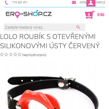
773 507 371
INFO@ERO-SHOP.CZ
0
0 Kč
LOLO ROUBÍK S OTEVŘENÝMI
SILIKONOVÝMI ÚSTY ČERVENÝ
Neohodnoceno