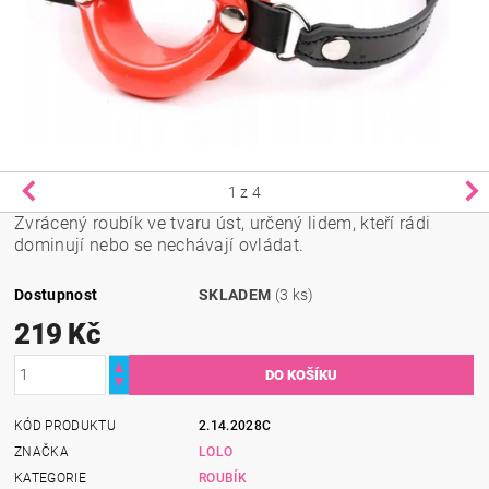
1
z 4
Zvrácený roubík ve tvaru úst, určený lidem, kteří rádi
dominují nebo se nechávají ovládat.
Dostupnost
SKLADEM
(3 ks)
219 Kč
KÓD PRODUKTU
2.14.2028C
ZNAČKA
LOLO
KATEGORIE
ROUBÍK