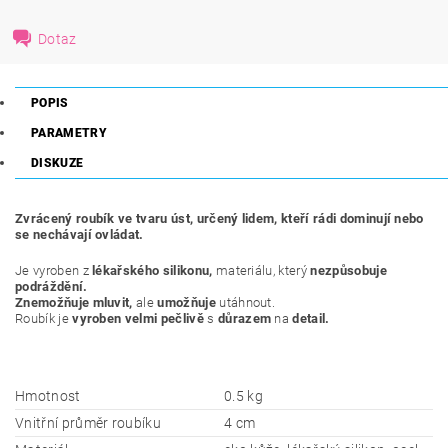
Dotaz
POPIS
PARAMETRY
DISKUZE
Zvrácený roubík ve tvaru úst, určený lidem, kteří rádi dominují nebo
se nechávají ovládat.
Je vyroben z
lékařského silikonu,
materiálu, který
nezpůsobuje
podráždění.
Znemožňuje mluvit,
ale
umožňuje
utáhnout.
Roubík je
vyroben velmi pečlivě
s
důrazem
na
detail.
Hmotnost
0.5 kg
Vnitřní průměr roubíku
4 cm