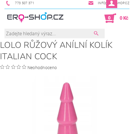
773 507 371
INFO@ERO-SHOP.CZ
0
0 Kč
LOLO RŮŽOVÝ ANÍLNÍ KOLÍK
ITALIAN COCK
Neohodnoceno