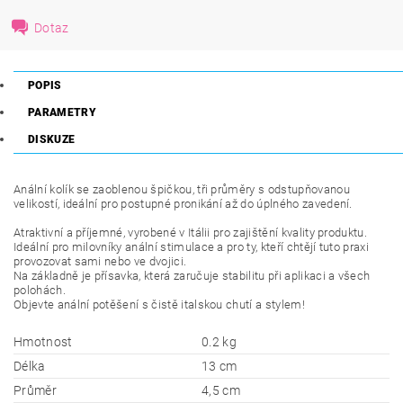
Dotaz
POPIS
PARAMETRY
DISKUZE
Anální kolík se zaoblenou špičkou, tři průměry s odstupňovanou
velikostí, ideální pro postupné pronikání až do úplného zavedení.
Atraktivní a příjemné, vyrobené v Itálii pro zajištění kvality produktu.
Ideální pro milovníky anální stimulace a pro ty, kteří chtějí tuto praxi
provozovat sami nebo ve dvojici.
Na základně je přísavka, která zaručuje stabilitu při aplikaci a všech
polohách.
Objevte anální potěšení s čistě italskou chutí a stylem!
Hmotnost
0.2 kg
Délka
13 cm
Průměr
4,5 cm