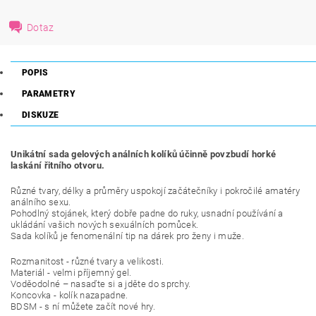
Dotaz
POPIS
PARAMETRY
DISKUZE
Unikátní sada gelových análních kolíků účinně povzbudí horké
laskání řitního otvoru.
Různé tvary, délky a průměry uspokojí začátečníky i pokročilé amatéry
análního sexu.
Pohodlný stojánek, který dobře padne do ruky, usnadní používání a
ukládání vašich nových sexuálních pomůcek.
Sada kolíků je fenomenální tip na dárek pro ženy i muže.
Rozmanitost - různé tvary a velikosti.
Materiál - velmi příjemný gel.
Voděodolné – nasaďte si a jděte do sprchy.
Koncovka - kolík nazapadne.
BDSM - s ní můžete začít nové hry.