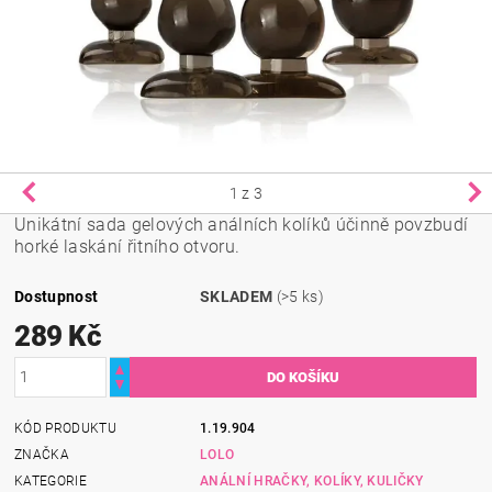
1
z 3
Unikátní sada gelových análních kolíků účinně povzbudí
horké laskání řitního otvoru.
Dostupnost
SKLADEM
(>5 ks)
289 Kč
KÓD PRODUKTU
1.19.904
ZNAČKA
LOLO
KATEGORIE
ANÁLNÍ HRAČKY, KOLÍKY, KULIČKY