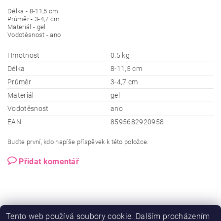
Délka - 8-11,5 cm
Průměr - 3-4,7 cm
Materiál - gel
Vodotěsnost - ano
Hmotnost
0.5 kg
Délka
8-11,5 cm
Průměr
3-4,7 cm
Materiál
gel
Vodotěsnost
ano
EAN
8595682920958
Buďte první, kdo napíše příspěvek k této položce.
Přidat komentář
Tento web používá soubory cookie. Dalším procházením