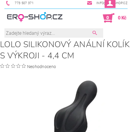
773 507 371
INFO@ERO-SHOP.CZ
0
0 Kč
LOLO SILIKONOVÝ ANÁLNÍ KOLÍK
S VÝKROJI - 4,4 CM
Neohodnoceno