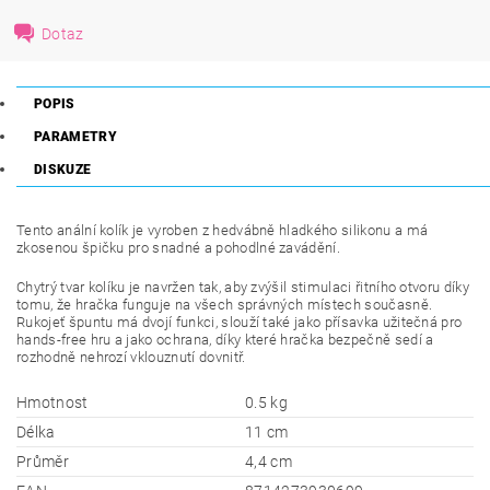
Dotaz
POPIS
PARAMETRY
DISKUZE
Tento anální kolík je vyroben z hedvábně hladkého silikonu a má
zkosenou špičku pro snadné a pohodlné zavádění.
Chytrý tvar kolíku je navržen tak, aby zvýšil stimulaci řitního otvoru díky
tomu, že hračka funguje na všech správných místech současně.
Rukojeť špuntu má dvojí funkci, slouží také jako přísavka užitečná pro
hands-free hru a jako ochrana, díky které hračka bezpečně sedí a
rozhodně nehrozí vklouznutí dovnitř.
Hmotnost
0.5 kg
Délka
11 cm
Průměr
4,4 cm