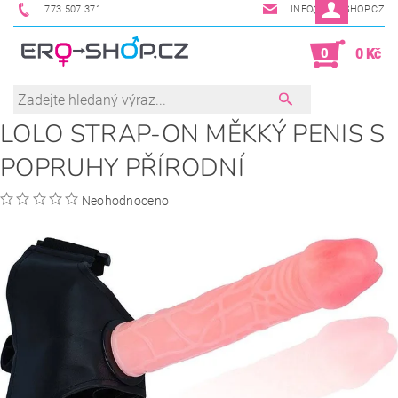
773 507 371
INFO@ERO-SHOP.CZ
0
0 Kč
LOLO STRAP-ON MĚKKÝ PENIS S
POPRUHY PŘÍRODNÍ
Neohodnoceno