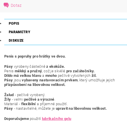
Dotaz
POPIS
PARAMETRY
DISKUZE
Penis s popruhy pro hrátky ve dvou.
Pásy
vyrobeny částečně
z ekokůže.
Penis
měkký a pružný
, což je skvělé
pro začátečníky.
Dildo má velkou hlavu
a
mnoho
pečlivě vytvořených
žil.
Pásy
jsou
vybaveny nastavovacím prvkem
, který umožňuje jejich
přizpůsobení na libovolnou velikost.
Žalud
- pečlivě vyrobený.
Žíly
- velmi
pečlivé a výrazné
.
Materiál -
flexibilní
a příjemné použití.
Pásy
- nastavitelné, můžete je
upravit na libovolnou velikost.
Doporučujeme
použití
lubrikačního gelu