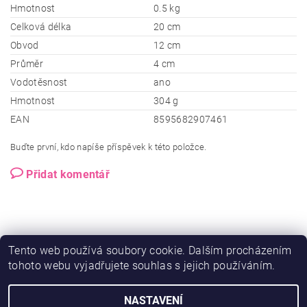
Hmotnost
0.5 kg
Celková délka
20 cm
Obvod
12 cm
Průměr
4 cm
Vodotěsnost
ano
Hmotnost
304 g
EAN
8595682907461
Buďte první, kdo napíše příspěvek k této položce.
Přidat komentář
Tento web používá soubory cookie. Dalším procházením
tohoto webu vyjadřujete souhlas s jejich používáním.
NASTAVENÍ