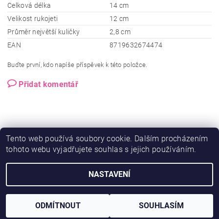
Celková délka
14 cm
Velikost rukojeti
12 cm
Průměr největší kuličky
2,8 cm
EAN
8719632674474
Buďte první, kdo napíše příspěvek k této položce.
Přidat komentář
Tento web používá soubory cookie. Dalším procházením
tohoto webu vyjadřujete souhlas s jejich používáním.
NASTAVENÍ
2026 © Ero-shop.cz, všechna práva vyhrazena
Vytvořil Shoptet
ODMÍTNOUT
SOUHLASÍM
Najdete nás i na