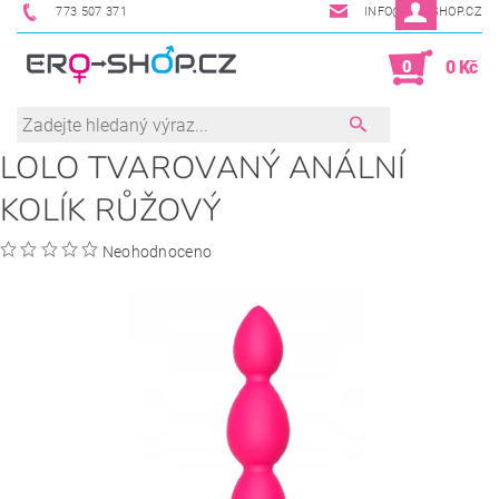
773 507 371
INFO@ERO-SHOP.CZ
0
0 Kč
LOLO TVAROVANÝ ANÁLNÍ
KOLÍK RŮŽOVÝ
Neohodnoceno