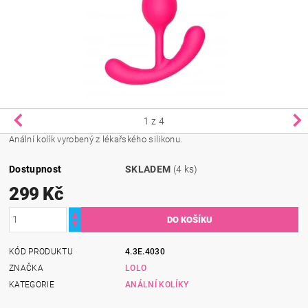
1
z 4
Anální kolík vyrobený z lékařského silikonu.
Dostupnost
SKLADEM
(4 ks)
299 Kč
KÓD PRODUKTU
4.3E.4030
ZNAČKA
LOLO
KATEGORIE
ANÁLNÍ KOLÍKY