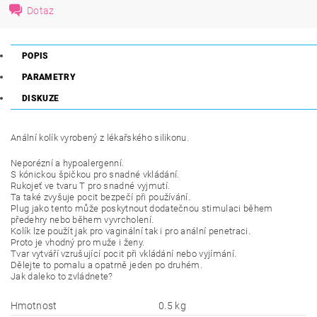
Dotaz
POPIS
PARAMETRY
DISKUZE
Anální kolík vyrobený z lékařského silikonu.
Neporézní a hypoalergenní.
S kónickou špičkou pro snadné vkládání.
Rukojeť ve tvaru T pro snadné vyjmutí.
Ta také zvyšuje pocit bezpečí při používání.
Plug jako tento může poskytnout dodatečnou stimulaci během
předehry nebo během vyvrcholení.
Kolík lze použít jak pro vaginální tak i pro anální penetraci.
Proto je vhodný pro muže i ženy.
Tvar vytváří vzrušující pocit při vkládání nebo vyjímání.
Dělejte to pomalu a opatrně jeden po druhém.
Jak daleko to zvládnete?
Hmotnost
0.5 kg