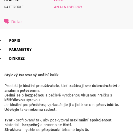
KATEGORIE
ANÁLNÍ ŠPERKY
Dotaz
POPIS
PARAMETRY
DISKUZE
Stylový tvarovaný anální kolík.
Produkt je
ideální
pro
uživatele,
kteří
začínají
své
dobrodružství
s
análním potěšením.
Jedná
se o
bezpečnou
a pečlivě vyrobenou
vkusnou
hračku s
křišťálovou
úpravou.
Je
ideální
pro
předehru,
vyzkoušejte ji a jistě se o ní
přesvědčíte.
Udělejte
také
někomu radost.
Tvar
- profilovaný tak, aby poskytoval
maximální
spokojenost.
Materiál -
bezpečný
a snadno se
čistí.
Struktura
- rychle se
přizpůsobí
tělesné
teplotě.