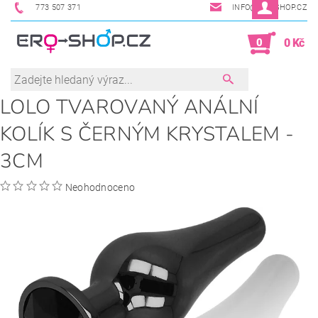
773 507 371
INFO@ERO-SHOP.CZ
0
0 Kč
LOLO TVAROVANÝ ANÁLNÍ
KOLÍK S ČERNÝM KRYSTALEM -
3CM
Neohodnoceno