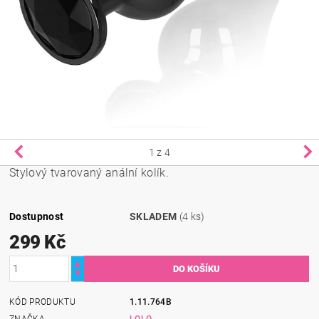
1
z 4
Stylový tvarovaný anální kolík.
Dostupnost
SKLADEM
(4 ks)
299 Kč
KÓD PRODUKTU
1.11.764B
ZNAČKA
LOLO