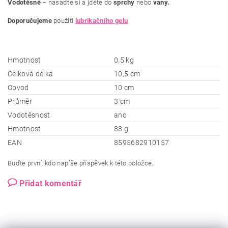
Vodotěsné
– nasaďte si a jděte do
sprchy
nebo
vany.
Doporučujeme
použití
lubrikačního gelu
Hmotnost
0.5 kg
Celková délka
10,5 cm
Obvod
10 cm
Průměr
3 cm
Vodotěsnost
ano
Hmotnost
88 g
EAN
8595682910157
Buďte první, kdo napíše příspěvek k této položce.
Přidat komentář