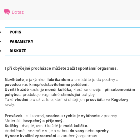
Dotaz
POPIS
PARAMETRY
DISKUZE
I při obyčejné procházce můžete zažít spontánní orgasmus.
Navlhčete
je jakýmkoli
lubrikantem
a umístěte je do pochvy a
povedou
vás
k nepředstavitelnému potěšení.
Uvnitř každé
koule
je menší kulička,
která se chvěje i
při sebemenším
pohybu
a produkuje vaginálně
stimulující
pohyby.
Také
vhodné
pro uživatele, kteří si chtějí jen
procvičit
své
Kegelovy
svaly.
Provázek
- silikonový,
snadno
a
rychle
je
vytáhnete
z pochvy.
Materiál -
bezpečný a příjemný.
Kuličky
- dvojité, uvnitř každé je
malá kulička.
Vodotěsné - vezměte si je s sebou
do vany
nebo
sprchy.
Vysoce kvalitní zpracování
a zaručený orgasmus.