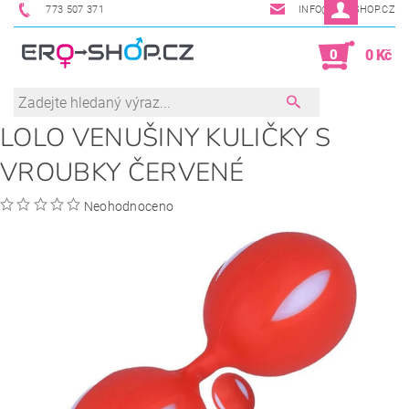
773 507 371
INFO@ERO-SHOP.CZ
0
0 Kč
LOLO VENUŠINY KULIČKY S
VROUBKY ČERVENÉ
Neohodnoceno