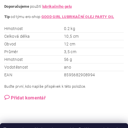
Doporučujeme
použití
lubrikačního gelu
Tip
od týmu ero-shop
GOOD GIRL LUBRIKAČNÍ OLEJ PARTY OIL
Hmotnost
0.2 kg
Celková délka
10,5 cm
Obvod
12 cm
Průměr
3,5 cm
Hmotnost
56 g
Vodotěsnost
ano
EAN
8595682908994
Buďte první, kdo napíše příspěvek k této položce.
Přidat komentář