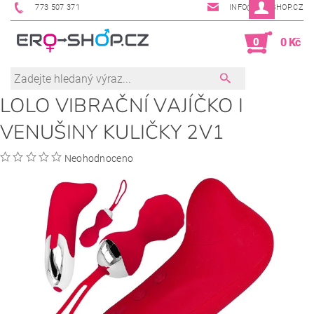
773 507 371
INFO@ERO-SHOP.CZ
0
0 Kč
LOLO VIBRAČNÍ VAJÍČKO I
VENUŠINY KULIČKY 2V1
Neohodnoceno