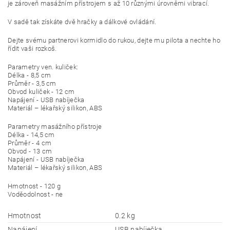
je zároveň masážním přístrojem s až 10 různými úrovněmi vibrací.
V sadě tak získáte dvě hračky a dálkové ovládání.
Dejte svému partnerovi kormidlo do rukou, dejte mu pilota a nechte ho
řídit vaši rozkoš.
Parametry ven. kuliček:
Délka - 8,5 cm
Průměr - 3,5 cm
Obvod kuliček - 12 cm
Napájení - USB nabíječka
Materiál – lékařský silikon, ABS
Parametry masážního přístroje
Délka - 14,5 cm
Průměr - 4 cm
Obvod - 13 cm
Napájení - USB nabíječka
Materiál – lékařský silikon, ABS
Hmotnost - 120 g
Voděodolnost - ne
Hmotnost
0.2 kg
Napájení
USB nabíječka