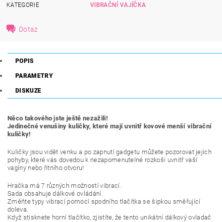
KATEGORIE
VIBRAČNÍ VAJÍČKA
Dotaz
POPIS
PARAMETRY
DISKUZE
Něco takového jste ještě nezažili!
Jedinečné venušiny kuličky, které mají uvnitř kovové menší vibrační
kuličky!
Kuličky jsou vidět venku a po zapnutí gadgetu můžete pozorovat jejich
pohyby, které vás dovedou k nezapomenutelné rozkoši uvnitř vaší
vagíny nebo řitního otvoru!
Hračka má 7 různých možností vibrací.
Sada obsahuje dálkové ovládání.
Změňte typy vibrací pomocí spodního tlačítka se šipkou směřující
doleva.
Když stisknete horní tlačítko, zjistíte, že tento unikátní dálkový ovladač