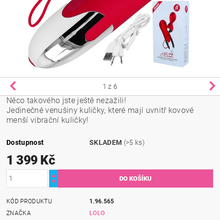
1
z 6
Něco takového jste ještě nezažili!
Jedinečné venušiny kuličky, které mají uvnitř kovové
menší vibrační kuličky!
Dostupnost
SKLADEM
(>5 ks)
1 399 Kč
KÓD PRODUKTU
1.96.565
ZNAČKA
LOLO