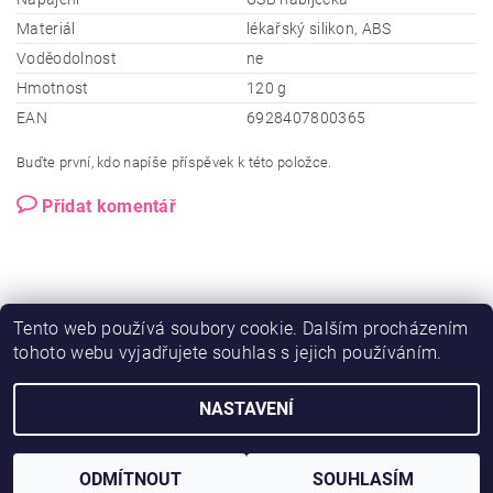
Materiál
lékařský silikon, ABS
Voděodolnost
ne
Hmotnost
120 g
EAN
6928407800365
Buďte první, kdo napíše příspěvek k této položce.
Přidat komentář
Tento web používá soubory cookie. Dalším procházením
tohoto webu vyjadřujete souhlas s jejich používáním.
NASTAVENÍ
2026 © Ero-shop.cz, všechna práva vyhrazena
Vytvořil Shoptet
ODMÍTNOUT
SOUHLASÍM