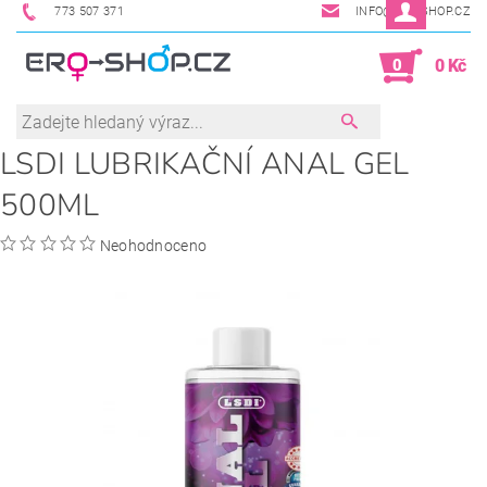
773 507 371
INFO@ERO-SHOP.CZ
0
0 Kč
LSDI LUBRIKAČNÍ ANAL GEL
500ML
Neohodnoceno