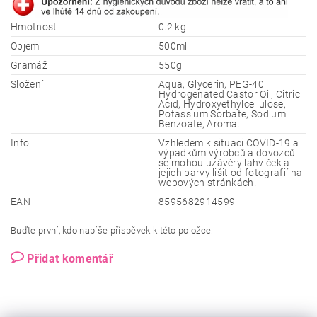
Hmotnost
0.2 kg
Objem
500ml
Gramáž
550g
Složení
Aqua, Glycerin, PEG-40
Hydrogenated Castor Oil, Citric
Acid, Hydroxyethylcellulose,
Potassium Sorbate, Sodium
Benzoate, Aroma.
Info
Vzhledem k situaci COVID-19 a
výpadkům výrobců a dovozců
se mohou uzávěry lahviček a
jejich barvy lišit od fotografií na
webových stránkách.
EAN
8595682914599
Buďte první, kdo napíše příspěvek k této položce.
Přidat komentář