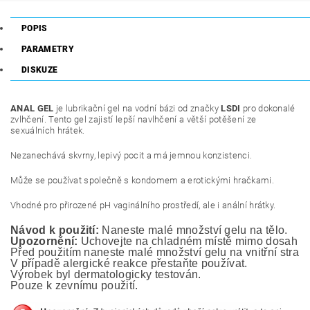
POPIS
PARAMETRY
DISKUZE
ANAL GEL
je lubrikační gel na vodní bázi od značky
LSDI
pro dokonalé
zvlhčení. Tento gel zajistí lepší navlhčení a větší potěšení ze
sexuálních hrátek.
Nezanechává skvrny, lepivý pocit a má jemnou konzistenci.
Může se používat společně s kondomem a erotickými hračkami.
Vhodné pro přirozené pH vaginálního prostředí, ale i anální hrátky.
Návod k použití:
 Naneste malé množství gelu na tělo.
Upozornění:
 Uchovejte na chladném místě mimo dosah ma
Před použitím naneste malé množství gelu na vnitřní stranu
V případě alergické reakce přestaňte používat.
Výrobek byl dermatologicky testován. 
Pouze k zevnímu použití.