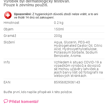
Výrobek byl dermatologicky testován. 
Pouze k zevnímu použití.
Hmotnost
0.2 kg
Objem
150ml
Gramáž
200g
Složení
Aqua, Glycerin, PEG-40
Hydrogenated Castor Oil, Citric
Acid, Hydroxyethylcellulose,
Potassium Sorbate, Sodium
Benzoate, Aroma.
Info
Vzhledem k situaci COVID-19 a
výpadkům výrobců a dovozců
se mohou uzávěry lahviček a
jejich barvy lišit od fotografií na
webových stránkách.
EAN
8595682906143
Buďte první, kdo napíše příspěvek k této položce.
Přidat komentář