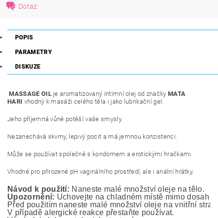
Dotaz
POPIS
PARAMETRY
DISKUZE
MASSAGE OIL
je aromatizovaný intimní olej od značky
MATA
HARI
vhodný k masáži celého těla i jako lubrikační gel.
Jeho příjemná vůně potěší vaše smysly.
Nezanechává skvrny, lepivý pocit a má jemnou konzistenci.
Může se používat společně s kondomem a erotickými hračkami.
Vhodné pro přirozené pH vaginálního prostředí, ale i anální hrátky.
Návod k použití:
 Naneste malé množství oleje na tělo.
Upozornění:
 Uchovejte na chladném místě mimo dosah ma
Před použitím naneste malé množství oleje na vnitřní stranu
V případě alergické reakce přestaňte používat.