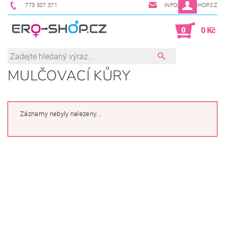
773 507 371
INFO@ERO-SHOP.CZ
0
0 Kč
MULČOVACÍ KŮRY
Záznamy nebyly nalezeny...