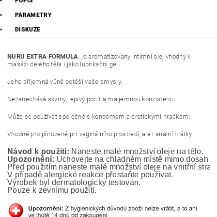
POPIS
PARAMETRY
DISKUZE
NURU EXTRA FORMULA
je aromatizovaný intimní olej vhodný k
masáži celého těla i jako lubrikační gel.
Jeho příjemná vůně potěší vaše smysly.
Nezanechává skvrny, lepivý pocit a má jemnou konzistenci.
Může se používat společně s kondomem a erotickými hračkami.
Vhodné pro přirozené pH vaginálního prostředí, ale i anální hrátky.
Návod k použití:
 Naneste malé množství oleje na tělo.
Upozornění:
 Uchovejte na chladném místě mimo dosah ma
Před použitím naneste malé množství oleje na vnitřní stranu
V případě alergické reakce přestaňte používat.
Výrobek byl dermatologicky testován. 
Pouze k zevnímu použití.