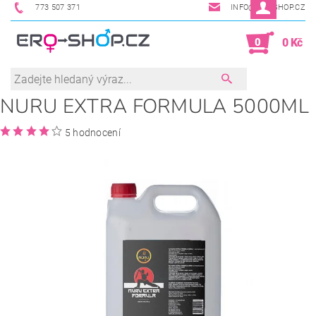
773 507 371
INFO@ERO-SHOP.CZ
0
0 Kč
NURU EXTRA FORMULA 5000ML
5 hodnocení