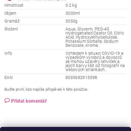
Hmotnost
0.2 kg
Objem
5000ml
Gramáž
5050g
Složení
Aqua, Glycerin, PEG-40
Hydrogenated Castor Oil, Citric
Acid, Hydroxyethylcellulose,
Potassium Sorbate, Sodium
Benzoate, Aroma.
Info
Vzhledem k situaci COVID-19 a
výpadkům výrobců a dovozců
se mohou uzávěry lahviček a
jejich barvy lišit od fotografií na
webových stránkách.
EAN
8595682915398
Buďte první, kdo napíše příspěvek k této položce.
Přidat komentář