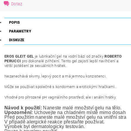
Dotaz
POPIS
PARAMETRY
DISKUZE
EROS GLEIT GEL
je lubrikační gel na vodní bázi od značky
ROBERTO
PERUCCI
pro dokonalé zvlhčení. Tento gel zajistí lepší navlhčení a
větší potěšení ze sexuálních hrátek.
Nezanechává skvrny, lepivý pocit a má jemnou konzistenci.
Může se používat společně s kondomem a erotickými hračkami.
Vhodné pro přirozené pH vaginálního prostředí, ale i anální hrátky.
Návod k použití:
 Naneste malé množství gelu na tělo.
Upozornění:
 Uchovejte na chladném místě mimo dosah ma
Před použitím naneste malé množství gelu na vnitřní stranu
V případě alergické reakce přestaňte používat.
Výrobek byl dermatologicky testován. 