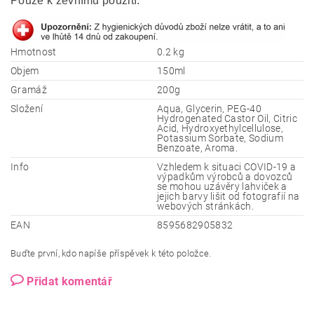
Pouze k zevnímu použití.
Hmotnost
0.2 kg
Objem
150ml
Gramáž
200g
Složení
Aqua, Glycerin, PEG-40
Hydrogenated Castor Oil, Citric
Acid, Hydroxyethylcellulose,
Potassium Sorbate, Sodium
Benzoate, Aroma.
Info
Vzhledem k situaci COVID-19 a
výpadkům výrobců a dovozců
se mohou uzávěry lahviček a
jejich barvy lišit od fotografií na
webových stránkách.
EAN
8595682905832
Buďte první, kdo napíše příspěvek k této položce.
Přidat komentář