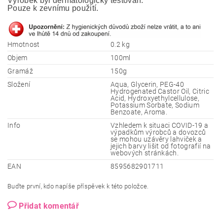
Výrobek byl dermatologicky testován. 
Pouze k zevnímu použití.
Hmotnost
0.2 kg
Objem
100ml
Gramáž
150g
Složení
Aqua, Glycerin, PEG-40
Hydrogenated Castor Oil, Citric
Acid, Hydroxyethylcellulose,
Potassium Sorbate, Sodium
Benzoate, Aroma.
Info
Vzhledem k situaci COVID-19 a
výpadkům výrobců a dovozců
se mohou uzávěry lahviček a
jejich barvy lišit od fotografií na
webových stránkách.
EAN
8595682901711
Buďte první, kdo napíše příspěvek k této položce.
Přidat komentář