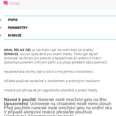
Dotaz
POPIS
PARAMETRY
DISKUZE
ANAL RELAX GEL
je lubrikační gel na vodní bázi
od značky
SENSUEL
vyvinut speciálně pro anální hrátky. Tento gel zajistí
dokonalé navlhčení pro pohodlí a bezpečnost při análních hrách.
Zabraňuje poranění citlivých partií a zvyšuje potěšení obou partnerů.
Nezanechává skvrny, lepivý pocit a má jemnou konzistenci.
Můžete používat společně s kondomem a erotickými hračkami.
Vhodné pro přirozené pH vaginálního prostředí a anální hrátky.
Návod k použití:
 Naneste malé množství gelu na tělo.
Upozornění:
 Uchovejte na chladném místě mimo dosah ma
Před použitím naneste malé množství gelu na vnitřní stranu
V případě alergické reakce přestaňte používat.