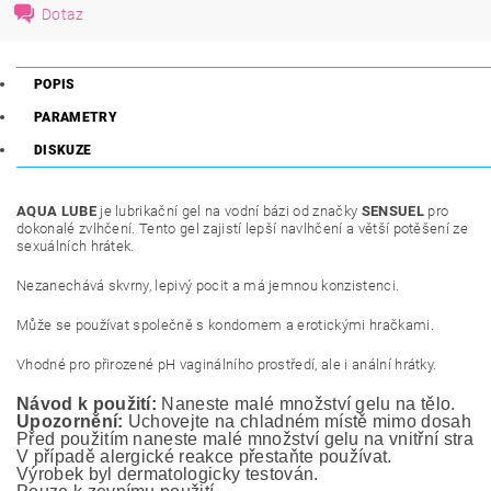
Dotaz
POPIS
PARAMETRY
DISKUZE
AQUA LUBE
je lubrikační gel na vodní bázi od značky
SENSUEL
pro
dokonalé zvlhčení. Tento gel zajistí lepší navlhčení a větší potěšení ze
sexuálních hrátek.
Nezanechává skvrny, lepivý pocit a má jemnou konzistenci.
Může se používat společně s kondomem a erotickými hračkami.
Vhodné pro přirozené pH vaginálního prostředí, ale i anální hrátky.
Návod k použití:
 Naneste malé množství gelu na tělo.
Upozornění:
 Uchovejte na chladném místě mimo dosah ma
Před použitím naneste malé množství gelu na vnitřní stranu
V případě alergické reakce přestaňte používat.
Výrobek byl dermatologicky testován. 