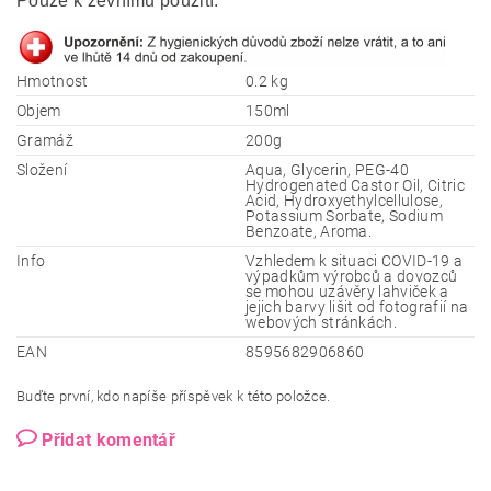
Pouze k zevnímu použití.
Hmotnost
0.2 kg
Objem
150ml
Gramáž
200g
Složení
Aqua, Glycerin, PEG-40
Hydrogenated Castor Oil, Citric
Acid, Hydroxyethylcellulose,
Potassium Sorbate, Sodium
Benzoate, Aroma.
Info
Vzhledem k situaci COVID-19 a
výpadkům výrobců a dovozců
se mohou uzávěry lahviček a
jejich barvy lišit od fotografií na
webových stránkách.
EAN
8595682906860
Buďte první, kdo napíše příspěvek k této položce.
Přidat komentář