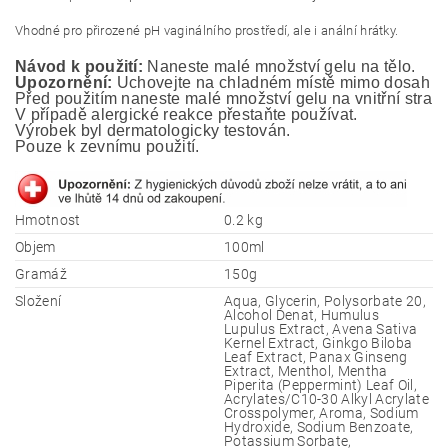
Vhodné pro přirozené pH vaginálního prostředí, ale i anální hrátky.
Návod k použití:
 Naneste malé množství gelu na tělo.
Upozornění:
 Uchovejte na chladném místě mimo dosah ma
Před použitím naneste malé množství gelu na vnitřní stranu
V případě alergické reakce přestaňte používat.
Výrobek byl dermatologicky testován. 
Pouze k zevnímu použití.
Hmotnost
0.2 kg
Objem
100ml
Gramáž
150g
Složení
Aqua, Glycerin, Polysorbate 20,
Alcohol Denat, Humulus
Lupulus Extract, Avena Sativa
Kernel Extract, Ginkgo Biloba
Leaf Extract, Panax Ginseng
Extract, Menthol, Mentha
Piperita (Peppermint) Leaf Oil,
Acrylates/C10-30 Alkyl Acrylate
Crosspolymer, Aroma, Sodium
Hydroxide, Sodium Benzoate,
Potassium Sorbate,