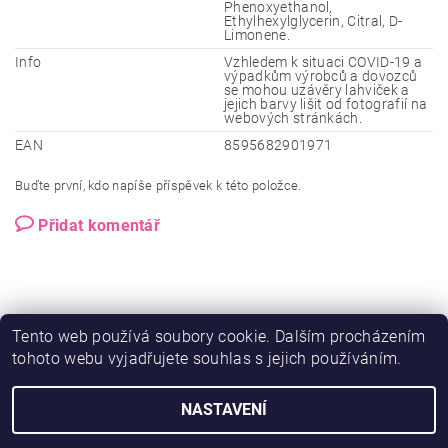
Phenoxyethanol,
Ethylhexylglycerin, Citral, D-
Limonene.
Info
Vzhledem k situaci COVID-19 a
výpadkům výrobců a dovozců
se mohou uzávěry lahviček a
jejich barvy lišit od fotografií na
webových stránkách.
EAN
8595682901971
Buďte první, kdo napíše příspěvek k této položce.
Přidat komentář
Tento web používá soubory cookie. Dalším procházením
tohoto webu vyjadřujete souhlas s jejich používáním.
NASTAVENÍ
2026 © Ero-shop.cz, všechna práva vyhrazena