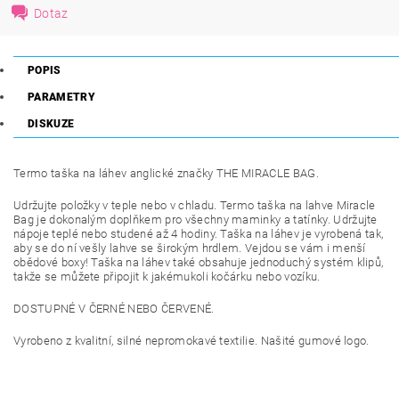
Dotaz
POPIS
PARAMETRY
DISKUZE
Termo taška na láhev anglické značky THE MIRACLE BAG.
Udržujte položky v teple nebo v chladu. Termo taška na lahve Miracle
Bag je dokonalým doplňkem pro všechny maminky a tatínky. Udržujte
nápoje teplé nebo studené až 4 hodiny. Taška na láhev je vyrobená tak,
aby se do ní vešly lahve se širokým hrdlem. Vejdou se vám i menší
obědové boxy! Taška na láhev také obsahuje jednoduchý systém klipů,
takže se můžete připojit k jakémukoli kočárku nebo vozíku.
DOSTUPNÉ V ČERNÉ NEBO ČERVENÉ.
Vyrobeno z kvalitní, silné nepromokavé textilie. Našité gumové logo.