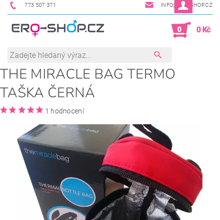
773 507 371
INFO@ERO-SHOP.CZ
0
0 Kč
THE MIRACLE BAG TERMO
TAŠKA ČERNÁ
1 hodnocení