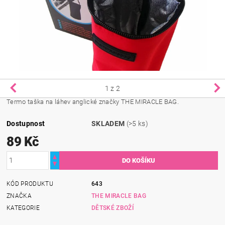
1
z 2
Termo taška na láhev anglické značky THE MIRACLE BAG.
Dostupnost
SKLADEM
(>5 ks)
89 Kč
KÓD PRODUKTU
643
ZNAČKA
THE MIRACLE BAG
KATEGORIE
DĚTSKÉ ZBOŽÍ