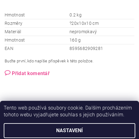
Hmotnost
0.2 kg
Rozměry
?20x10x10 cm
Materiál
nepromokavý
Hmotnost
160 g
EAN
8595682909281
Buďte první, kdo napíše příspěvek k této položce.
Přidat komentář
Tento web používá soubory cookie. Dalším procházením
tohoto webu vyjadřujete souhlas s jejich používáním.
NASTAVENÍ
2026 © Ero-shop.cz, všechna práva vyhrazena