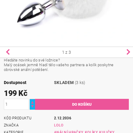
1
z 3
Hledáte novinku do své ložnice?
Malý ocásek jemně hladí tělo vašeho partnera a kolík poskytne
obrovské anální potěšení.
Dostupnost
SKLADEM
(3 ks)
199 Kč
KÓD PRODUKTU
2.12.2036
ZNAČKA
LOLO
KATEGORIE
ANÁLNÍ HRAČKY, KOLÍKY, KULIČKY