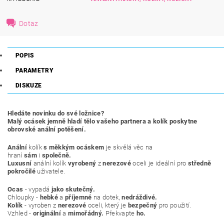
Dotaz
POPIS
PARAMETRY
DISKUZE
Hledáte novinku do své ložnice?
Malý ocásek jemně hladí tělo vašeho partnera a kolík poskytne
obrovské anální potěšení.
Anální
kolík
s měkkým ocáskem
je skvělá věc na
hraní
sám
i
společně.
Luxusní
anální kolík
vyrobený
z
nerezové
oceli je ideální pro
středně
pokročilé
uživatele.
Ocas
- vypadá
jako skutečný.
Chloupky -
hebké
a
příjemné
na dotek,
nedráždivé.
Kolík
- vyroben z
nerezové
oceli, který je
bezpečný
pro použití.
Vzhled -
originální
a
mimořádný.
Překvapte
ho.