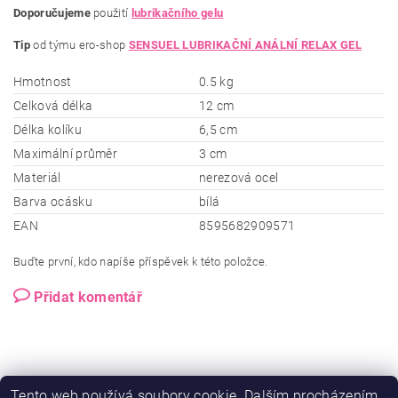
Doporučujeme
použití
lubrikačního gelu
Tip
od týmu ero-shop
SENSUEL LUBRIKAČNÍ ANÁLNÍ RELAX GEL
Hmotnost
0.5 kg
Celková délka
12 cm
Délka kolíku
6,5 cm
Maximální průměr
3 cm
Materiál
nerezová ocel
Barva ocásku
bílá
EAN
8595682909571
Buďte první, kdo napíše příspěvek k této položce.
Přidat komentář
Tento web používá soubory cookie. Dalším procházením